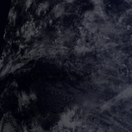
01
Analyse
Wir analysieren Ihre Anforderungen, Zielgruppe und
Wettbewerber – für ein solides strategisches Fundament.
02
Konzept
Wireframes, Design-Mockups und technische Architektur –
alles abgestimmt auf Ihre Geschäftsziele.
03