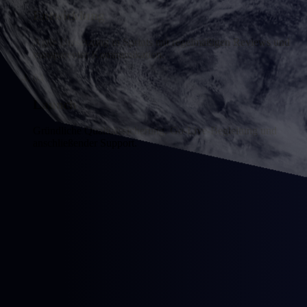
Entwicklung
Agile Umsetzung in Sprints mit regelmäßigen Reviews und
transparenter Kommunikation.
04
Launch
Gründliche Qualitätssicherung, Go-Live-Begleitung und
anschließender Support.