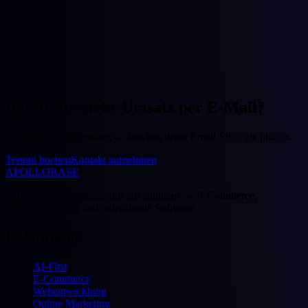
Bereit für mehr Umsatz per E-Mail?
Kostenlose Erstberatung — lass uns deine Email-Strategie planen.
Termin buchen
Kontakt aufnehmen
APOLLOBASE
Full-Service-Digitalagentur aus Stuttgart — E-Commerce,
Webentwicklung und individuelle Software.
Leistungen
AI-First
E-Commerce
Webentwicklung
Online Marketing