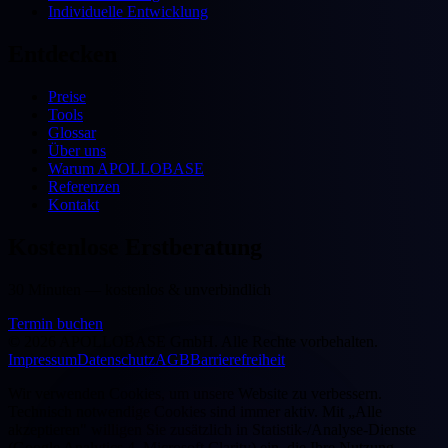
Individuelle Entwicklung
Entdecken
Preise
Tools
Glossar
Über uns
Warum APOLLOBASE
Referenzen
Kontakt
Kostenlose Erstberatung
30 Minuten — kostenlos & unverbindlich
Termin buchen
©
2026
APOLLOBASE GmbH.
Alle Rechte vorbehalten.
Impressum
Datenschutz
AGB
Barrierefreiheit
Wir verwenden Cookies, um unsere Website zu verbessern.
Technisch notwendige Cookies sind immer aktiv. Mit „Alle
akzeptieren" willigen Sie zusätzlich in Statistik-/Analyse-Dienste
(Google Analytics 4, Microsoft Clarity) ein, die Ihre Nutzung