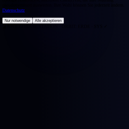
pseudonymisiert auswerten. Ihre Wahl können Sie jederzeit ändern.
Datenschutz
Nur notwendige
Alle akzeptieren
◢
APOLLOBASE STATION · ORBIT: ERDE · SYS ✓