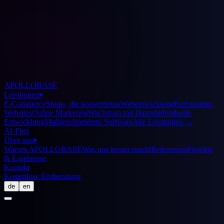
APOLLOBASE
Leistungen
▾
E-Commerce
Shops, die konvertieren
Webentwicklung
Performante
Websites
Online Marketing
Wachstum mit Daten
Individuelle
Entwicklung
Maßgeschneiderte Software
Alle Leistungen
→
AI-First
Über uns
▾
Warum APOLLOBASE
Was uns besser macht
Referenzen
Projekte
& Ergebnisse
Kontakt
Kostenlose Erstberatung
de
en