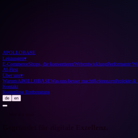
APOLLOBASE
Leistungen
▾
E-Commerce
Shops, die konvertieren
Webentwicklung
Performante We
AI-First
Über uns
▾
Warum APOLLOBASE
Was uns besser macht
Referenzen
Projekte & 
Kontakt
Kostenlose Erstberatung
de
en
— Wer wir sind
Gegründet für digitale
Exzellenz
.