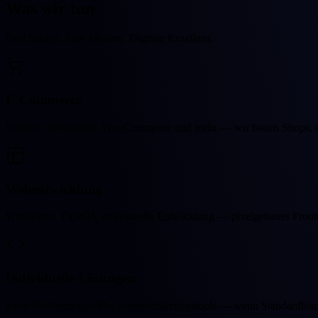
Was wir
tun
Drei Säulen. Eine Mission. Digitale Exzellenz.
E-Commerce
Shopify (bevorzugt), WooCommerce und mehr — wir bauen Shops, die
Webentwicklung
WordPress, TYPO3, individuelle Entwicklung — pixelgenaues Fronte
Individuelle Lösungen
SaaS-Plattformen, APIs, Automatisierungstools — wenn Standardlösung