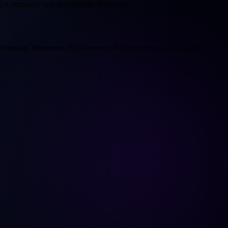
 E-Commerce und individuelle Software.
rformante Webseiten, E-Commerce-Plattformen und individuelle