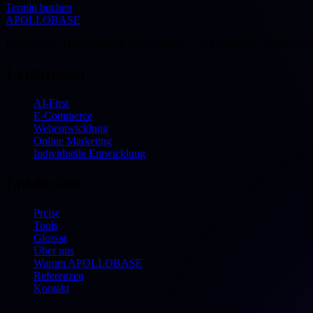
Termin buchen
APOLLOBASE
Full-Service-Digitalagentur aus Stuttgart — E-Commerce, Webentwic
Leistungen
AI-First
E-Commerce
Webentwicklung
Online Marketing
Individuelle Entwicklung
Entdecken
Preise
Tools
Glossar
Über uns
Warum APOLLOBASE
Referenzen
Kontakt