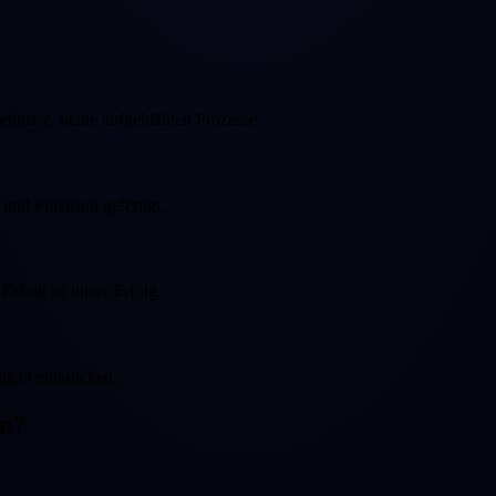
gebnisse, keine aufgeblähten Prozesse.
und Präzision gefertigt.
Erfolg ist unser Erfolg.
nicht einknicken.
en?