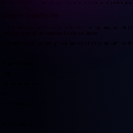
APOLLOBASE ist eine Digitalagentur für Gründer und wachstumsorie
Unsere
Geschichte
Gegründet in Stuttgart, ist APOLLOBASE eine Digitalagentur für G
Softwarelösungen, die messbare Ergebnisse liefern.
Wir machen kein „gut genug“. Wir bauen die Infrastruktur, auf der Ihr
20+
Projekte realisiert
90%
Kundenbindungsrate
16+
Tech-Stacks gemeistert
5+
Jahre Exzellenz