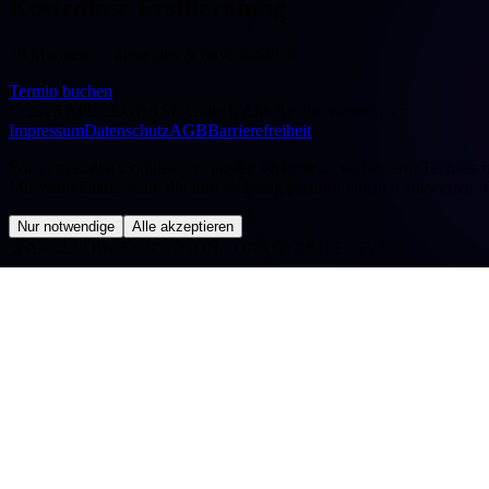
Kostenlose Erstberatung
30 Minuten — kostenlos & unverbindlich
Termin buchen
©
2026
APOLLOBASE GmbH.
Alle Rechte vorbehalten.
Impressum
Datenschutz
AGB
Barrierefreiheit
Wir verwenden Cookies, um unsere Website zu verbessern. Technisch n
Microsoft Clarity) ein, die Ihre Nutzung pseudonymisiert auswerten. 
Nur notwendige
Alle akzeptieren
◢
APOLLOBASE STATION · ORBIT: ERDE · SYS ✓