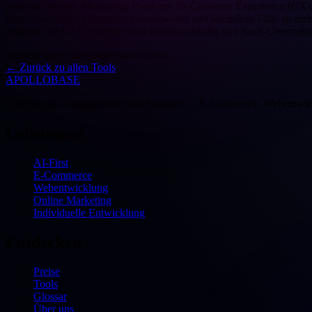
Intercom ist eine Messaging-Plattform für Customer Experience (CX),
Kundenanfragen automatisch beantwortet und komplexe Fälle an mensc
Support. Im DACH-Markt wird Intercom häufig von SaaS-Unternehm
messaging
cx
chatbot
ki
produkt-touren
←
Zurück zu allen Tools
APOLLOBASE
Full-Service-Digitalagentur aus Stuttgart — E-Commerce, Webentwic
Leistungen
AI-First
E-Commerce
Webentwicklung
Online Marketing
Individuelle Entwicklung
Entdecken
Preise
Tools
Glossar
Über uns