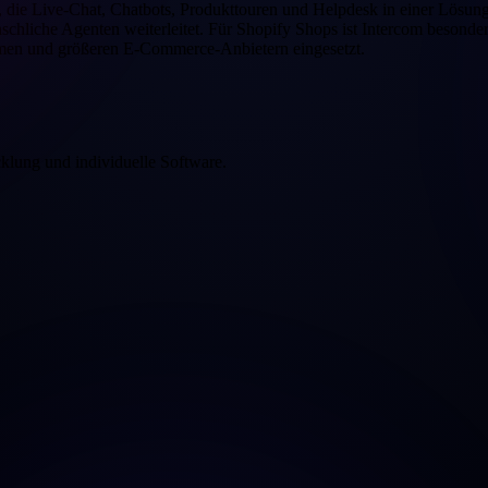
 die Live-Chat, Chatbots, Produkttouren und Helpdesk in einer Lösung 
hliche Agenten weiterleitet. Für Shopify Shops ist Intercom besonde
en und größeren E-Commerce-Anbietern eingesetzt.
klung und individuelle Software.