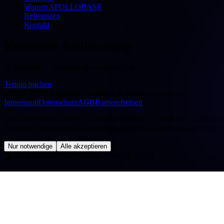
Warum APOLLOBASE
Referenzen
Kontakt
Kostenlose Erstberatung
30 Minuten — kostenlos & unverbindlich
Termin buchen
©
2026
APOLLOBASE GmbH.
Alle Rechte vorbehalten.
Impressum
Datenschutz
AGB
Barrierefreiheit
Wir verwenden Cookies, um unsere Website zu verbessern. Technisch n
Microsoft Clarity) ein, die Ihre Nutzung pseudonymisiert auswerten. 
Nur notwendige
Alle akzeptieren
◢
APOLLOBASE STATION · ORBIT: ERDE · SYS ✓