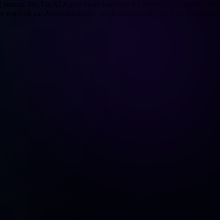
vereint. Mit Fin AI Agent bietet Intercom KI-gestützten Support, der
rs wertvoll zur Automatisierung von Kaufberatung und Post-Purchase-