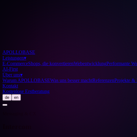
APOLLOBASE
Leistungen
▾
E-Commerce
Shops, die konvertieren
Webentwicklung
Performante We
AI-First
Über uns
▾
Warum APOLLOBASE
Was uns besser macht
Referenzen
Projekte & 
Kontakt
Kostenlose Erstberatung
de
en
Messaging & CX
Intercom