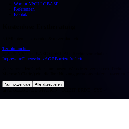
Warum APOLLOBASE
Referenzen
Kontakt
Kostenlose Erstberatung
30 Minuten — kostenlos & unverbindlich
Termin buchen
©
2026
APOLLOBASE GmbH.
Alle Rechte vorbehalten.
Impressum
Datenschutz
AGB
Barrierefreiheit
Wir verwenden Cookies, um unsere Website zu verbessern. Technisch n
Microsoft Clarity) ein, die Ihre Nutzung pseudonymisiert auswerten. 
Nur notwendige
Alle akzeptieren
◢
APOLLOBASE STATION · ORBIT: ERDE · SYS ✓