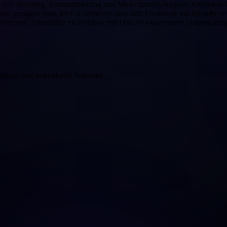
e mit Ticketing, Automatisierung und Multichannel-Support. Freshdesk
ms geeignet sind. Im E-Commerce lässt sich Freshdesk mit Shopify v
neffiziente Alternative zu Zendesk mit DSGVO-konformer Datenhaltun
klung und individuelle Software.