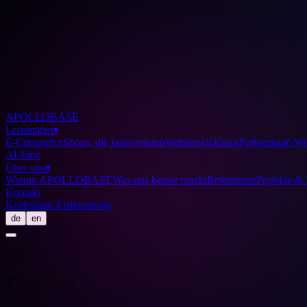
APOLLOBASE
Leistungen
▾
E-Commerce
Shops, die konvertieren
Webentwicklung
Performante We
AI-First
Über uns
▾
Warum APOLLOBASE
Was uns besser macht
Referenzen
Projekte & 
Kontakt
Kostenlose Erstberatung
de
en
Helpdesk
Freshdesk