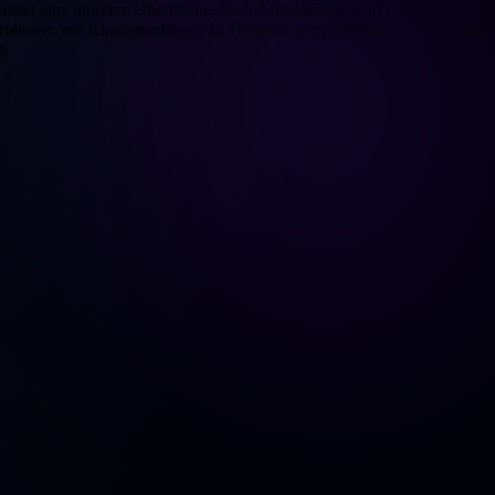
 bietet eine intuitive Oberfläche, SLA-Management und KI-
erbinden, um Kundenanfragen zu Bestellungen, Retouren und Versand
g.