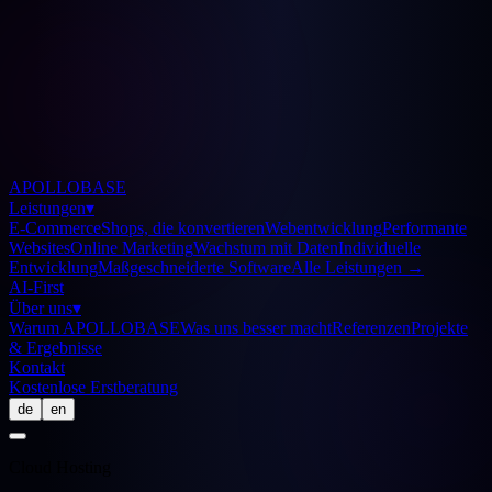
APOLLOBASE
Leistungen
▾
E-Commerce
Shops, die konvertieren
Webentwicklung
Performante
Websites
Online Marketing
Wachstum mit Daten
Individuelle
Entwicklung
Maßgeschneiderte Software
Alle Leistungen
→
AI-First
Über uns
▾
Warum APOLLOBASE
Was uns besser macht
Referenzen
Projekte
& Ergebnisse
Kontakt
Kostenlose Erstberatung
de
en
Cloud Hosting