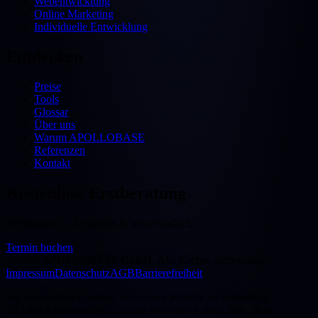
Webentwicklung
Online Marketing
Individuelle Entwicklung
Entdecken
Preise
Tools
Glossar
Über uns
Warum APOLLOBASE
Referenzen
Kontakt
Kostenlose Erstberatung
30 Minuten — kostenlos & unverbindlich
Termin buchen
©
2026
APOLLOBASE GmbH.
Alle Rechte vorbehalten.
Impressum
Datenschutz
AGB
Barrierefreiheit
Wir verwenden Cookies, um unsere Website zu verbessern.
Technisch notwendige Cookies sind immer aktiv. Mit „Alle