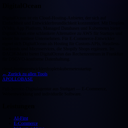
DigitalOcean
DigitalOcean ist ein Cloud-Hosting-Anbieter, der sich auf
Einfachheit und Entwicklerfreundlichkeit konzentriert. Mit Droplets
(VMs), App Platform, Managed Databases und Kubernetes bietet
DigitalOcean eine schlankere Alternative zu AWS für Startups und
kleine bis mittlere Unternehmen. Für E-Commerce-Entwickler
eignet sich DigitalOcean als Hosting für Custom-APIs, Headless-
Backends und Microservices, die Shopify Shops ergänzen. Im
DACH-Markt bietet DigitalOcean das Rechenzentrum in Frankfurt
für DSGVO-konforme Datenhaltung.
cloud-hosting
entwickler
droplets
kubernetes
startup
←
Zurück zu allen Tools
APOLLOBASE
Full-Service-Digitalagentur aus Stuttgart — E-Commerce,
Webentwicklung und individuelle Software.
Leistungen
AI-First
E-Commerce