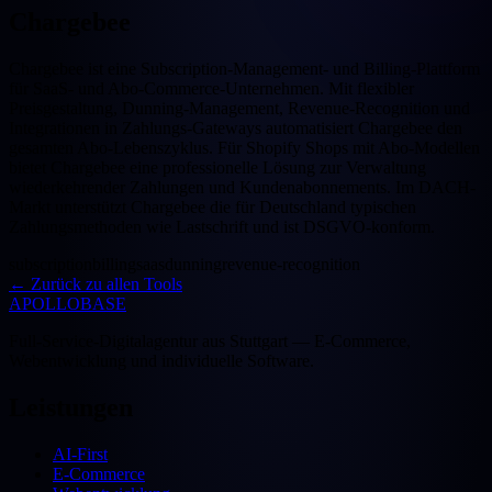
Chargebee
Chargebee ist eine Subscription-Management- und Billing-Plattform
für SaaS- und Abo-Commerce-Unternehmen. Mit flexibler
Preisgestaltung, Dunning-Management, Revenue-Recognition und
Integrationen in Zahlungs-Gateways automatisiert Chargebee den
gesamten Abo-Lebenszyklus. Für Shopify Shops mit Abo-Modellen
bietet Chargebee eine professionelle Lösung zur Verwaltung
wiederkehrender Zahlungen und Kundenabonnements. Im DACH-
Markt unterstützt Chargebee die für Deutschland typischen
Zahlungsmethoden wie Lastschrift und ist DSGVO-konform.
subscription
billing
saas
dunning
revenue-recognition
←
Zurück zu allen Tools
APOLLOBASE
Full-Service-Digitalagentur aus Stuttgart — E-Commerce,
Webentwicklung und individuelle Software.
Leistungen
AI-First
E-Commerce