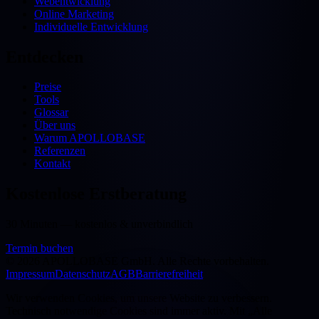
Webentwicklung
Online Marketing
Individuelle Entwicklung
Entdecken
Preise
Tools
Glossar
Über uns
Warum APOLLOBASE
Referenzen
Kontakt
Kostenlose Erstberatung
30 Minuten — kostenlos & unverbindlich
Termin buchen
©
2026
APOLLOBASE GmbH.
Alle Rechte vorbehalten.
Impressum
Datenschutz
AGB
Barrierefreiheit
Wir verwenden Cookies, um unsere Website zu verbessern.
Technisch notwendige Cookies sind immer aktiv. Mit „Alle