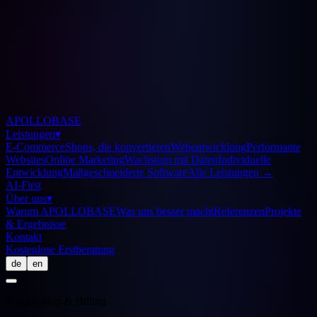
APOLLOBASE
Leistungen
▾
E-Commerce
Shops, die konvertieren
Webentwicklung
Performante
Websites
Online Marketing
Wachstum mit Daten
Individuelle
Entwicklung
Maßgeschneiderte Software
Alle Leistungen
→
AI-First
Über uns
▾
Warum APOLLOBASE
Was uns besser macht
Referenzen
Projekte
& Ergebnisse
Kontakt
Kostenlose Erstberatung
de
en
Subscription & Billing