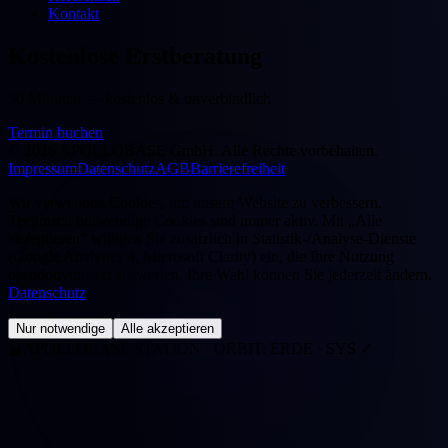
Kontakt
Kostenlose Erstberatung
30 Minuten — kostenlos & unverbindlich
Termin buchen
©
2026
APOLLOBASE GmbH.
Alle Rechte vorbehalten.
Impressum
Datenschutz
AGB
Barrierefreiheit
Wir verwenden Cookies, um unsere Website zu verbessern.
Technisch notwendige Cookies sind immer aktiv. Mit „Alle
akzeptieren" willigen Sie zusätzlich in Statistik-/Analyse-Dienste
(Google Analytics 4, Microsoft Clarity) ein, die Ihre Nutzung
pseudonymisiert auswerten. Ihre Wahl können Sie jederzeit ändern.
Datenschutz
Nur notwendige
Alle akzeptieren
◢
APOLLOBASE STATION · ORBIT: ERDE · SYS ✓