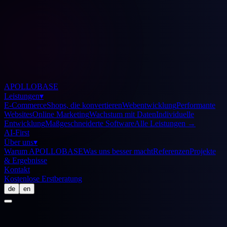
APOLLOBASE
Leistungen
▾
E-Commerce
Shops, die konvertieren
Webentwicklung
Performante
Websites
Online Marketing
Wachstum mit Daten
Individuelle
Entwicklung
Maßgeschneiderte Software
Alle Leistungen
→
AI-First
Über uns
▾
Warum APOLLOBASE
Was uns besser macht
Referenzen
Projekte
& Ergebnisse
Kontakt
Kostenlose Erstberatung
de
en