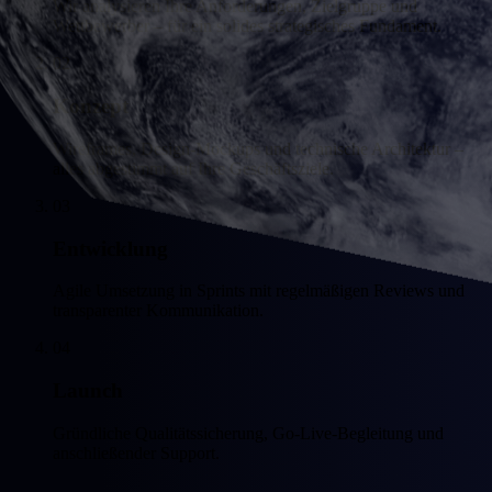
Wir analysieren Ihre Anforderungen, Zielgruppe und
Wettbewerber – für ein solides strategisches Fundament.
02
Konzept
Wireframes, Design-Mockups und technische Architektur –
alles abgestimmt auf Ihre Geschäftsziele.
03
Entwicklung
Agile Umsetzung in Sprints mit regelmäßigen Reviews und
transparenter Kommunikation.
04
Launch
Gründliche Qualitätssicherung, Go-Live-Begleitung und
anschließender Support.