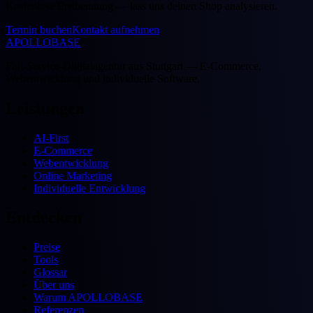
Kostenlose Erstberatung — lass uns deinen Shop analysieren.
Termin buchen
Kontakt aufnehmen
APOLLOBASE
Full-Service-Digitalagentur aus Stuttgart — E-Commerce,
Webentwicklung und individuelle Software.
Leistungen
AI-First
E-Commerce
Webentwicklung
Online Marketing
Individuelle Entwicklung
Entdecken
Preise
Tools
Glossar
Über uns
Warum APOLLOBASE
Referenzen