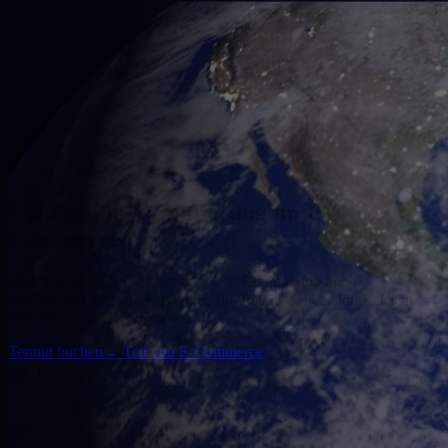
— Conversion-Optimierung
Conversion-Optimierung im E-
Commerce
Systematische CRO-Methoden, UX-Optimierung und
datengetriebene Entscheidungen für höhere Conversion Rates in
Shopify und WooCommerce.
Termin buchen
←
Teil von E-Commerce