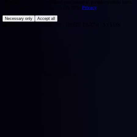
Microsoft Clarity) that evaluate your usage in pseudonymised form.
You can change your choice at any time.
Privacy
Necessary only
Accept all
◢
APOLLOBASE STATION · ORBIT: EARTH · SYS OK