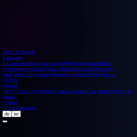
APOLLOBASE
Services
▾
E-Commerce
Stores that convert
Web Development
High-
performance websites
Online Marketing
Growth driven by
data
Custom Development
Bespoke software
All services
→
AI-First
About
▾
Why APOLLOBASE
What makes us better
Case studies
Projects &
results
Contact
Free consultation
de
en