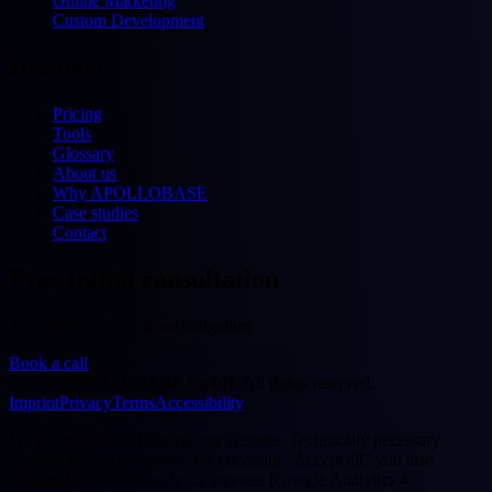
Online Marketing
Custom Development
Discover
Pricing
Tools
Glossary
About us
Why APOLLOBASE
Case studies
Contact
Free initial consultation
30 minutes — free & no obligation
Book a call
©
2026
APOLLOBASE GmbH.
All rights reserved.
Imprint
Privacy
Terms
Accessibility
We use cookies to improve our website. Technically necessary
cookies are always active. By choosing "Accept all" you also
consent to statistics/analytics services (Google Analytics 4,