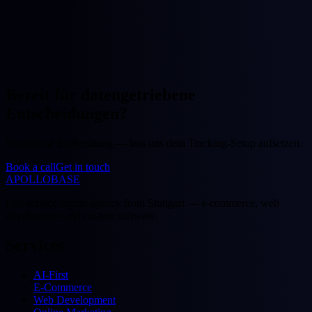
Bereit für datengetriebene
Entscheidungen?
Kostenlose Erstberatung — lass uns dein Tracking-Setup aufsetzen.
Book a call
Get in touch
APOLLOBASE
Full-service digital agency from Stuttgart — e-commerce, web
development and custom software.
Services
AI-First
E-Commerce
Web Development