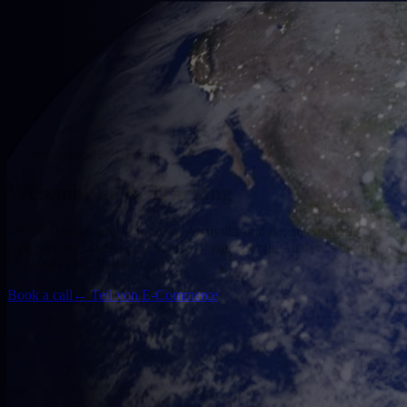
— Webanalyse & Tracking
Webanalyse & Tracking
DSGVO-konformes Tracking, Analytics und datengetriebene
Optimierung für Shopify Shops — von Google Analytics bis zu
Customer Data Platforms.
Book a call
←
Teil von E-Commerce