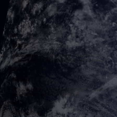
01
Analyse
Wir analysieren Ihre Anforderungen, Zielgruppe und
Wettbewerber – für ein solides strategisches Fundament.
02
Konzept
Wireframes, Design-Mockups und technische Architektur –
alles abgestimmt auf Ihre Geschäftsziele.
03
Entwicklung