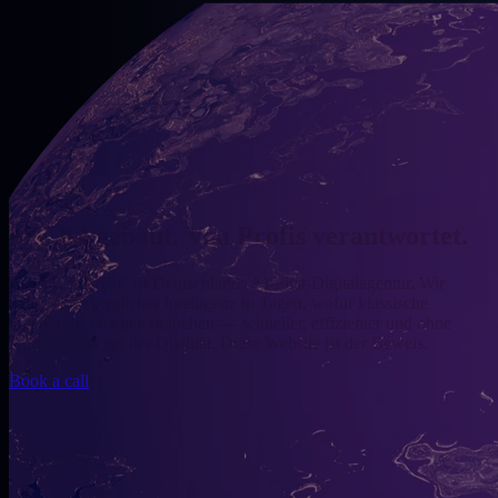
— AI-First
Mit KI gebaut. Von Profis verantwortet.
APOLLOBASE ist Deutschlands AI-First-Digitalagentur. Wir
bauen mit künstlicher Intelligenz in Tagen, wofür klassische
Agenturen Wochen brauchen — schneller, effizienter und ohne
Kompromiss bei der Qualität. Diese Website ist der Beweis.
Book a call