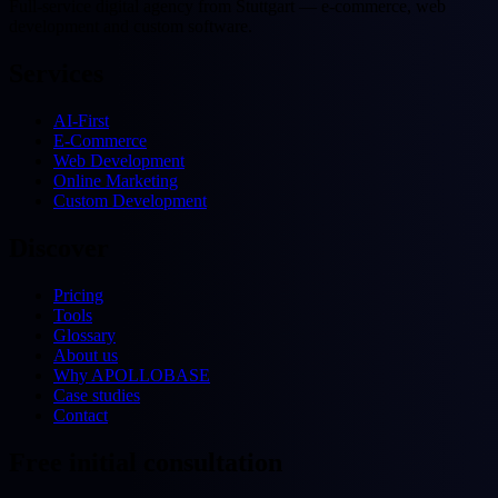
Full-service digital agency from Stuttgart — e-commerce, web
development and custom software.
Services
AI-First
E-Commerce
Web Development
Online Marketing
Custom Development
Discover
Pricing
Tools
Glossary
About us
Why APOLLOBASE
Case studies
Contact
Free initial consultation