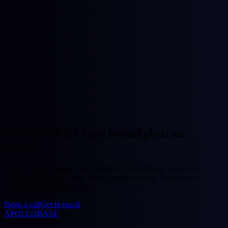
Bereit, mit KI-Geschwindigkeit zu
bauen?
Lassen Sie uns zeigen, was AI-First für Ihr Projekt bedeutet —
schneller live, mehr Wert, ohne Qualitätsverlust. Kostenloses
Erstgespräch, unverbindlich.
Book a call
Get in touch
APOLLOBASE