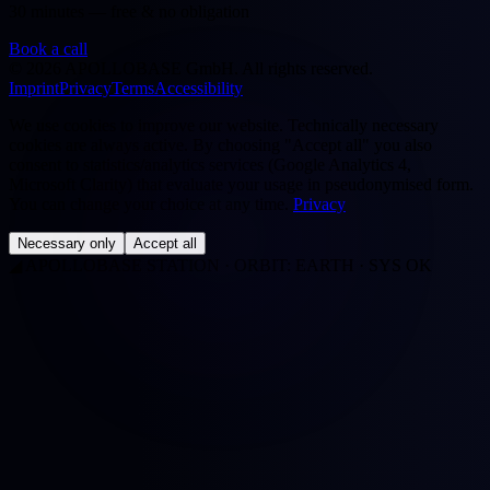
30 minutes — free & no obligation
Book a call
©
2026
APOLLOBASE GmbH.
All rights reserved.
Imprint
Privacy
Terms
Accessibility
We use cookies to improve our website. Technically necessary
cookies are always active. By choosing "Accept all" you also
consent to statistics/analytics services (Google Analytics 4,
Microsoft Clarity) that evaluate your usage in pseudonymised form.
You can change your choice at any time.
Privacy
Necessary only
Accept all
◢
APOLLOBASE STATION · ORBIT: EARTH · SYS OK