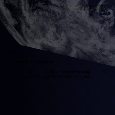
Design, Code und Content entstehen KI-beschleunigt in
schnellen Iterationen — Sie sehen Fortschritt in Echtzeit.
03
Kuratierung & QA
Profis prüfen jedes Detail: Qualität, Performance, SEO,
Barrierefreiheit und Markenkonsistenz.
04
Launch & Iteration
Go-Live und kontinuierliche Weiterentwicklung — mit KI-
Tempo bleiben wir schnell, auch nach dem Start.