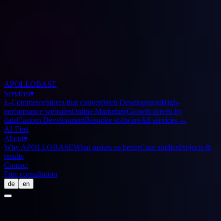
APOLLOBASE
Services
▾
E-Commerce
Stores that convert
Web Development
High-
performance websites
Online Marketing
Growth driven by
data
Custom Development
Bespoke software
All services
→
AI-First
About
▾
Why APOLLOBASE
What makes us better
Case studies
Projects &
results
Contact
Free consultation
de
en