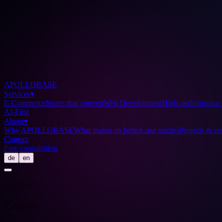
APOLLOBASE
Services
▾
E-Commerce
Stores that convert
Web Development
High-performance 
AI-First
About
▾
Why APOLLOBASE
What makes us better
Case studies
Projects & res
Contact
Free consultation
de
en
Automation
Zapier