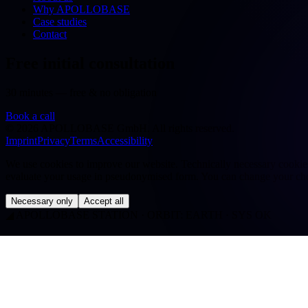
Why APOLLOBASE
Case studies
Contact
Free initial consultation
30 minutes — free & no obligation
Book a call
©
2026
APOLLOBASE GmbH.
All rights reserved.
Imprint
Privacy
Terms
Accessibility
We use cookies to improve our website. Technically necessary cookies a
evaluate your usage in pseudonymised form. You can change your cho
Necessary only
Accept all
◢
APOLLOBASE STATION · ORBIT: EARTH · SYS OK