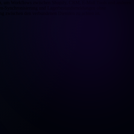
den, um Workflows zwischen Shopify, CRM, E-Mail Tools und anderen
daten-Synchronisierung und Lagerbestandsmeldungen ohne
 zwischen den verbundenen Diensten zu achten ist.