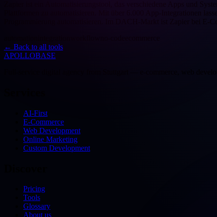
Zapier ist ein Automatisierungstool, das verschiedene Apps und S
Plattformen zu automatisieren. Mit über 6.000 App-Integrationen la
Programmierung automatisieren. Im DACH-Markt ist Zapier bei E-C
automation
integration
workflow
no-code
ecommerce
←
Back to all tools
APOLLOBASE
Full-service digital agency from Stuttgart — e-commerce, web devel
Services
AI-First
E-Commerce
Web Development
Online Marketing
Custom Development
Discover
Pricing
Tools
Glossary
About us