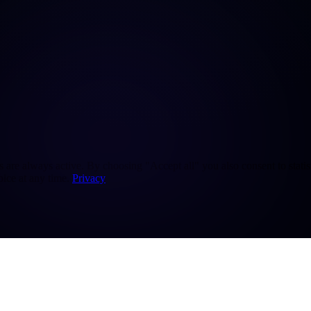
re always active. By choosing "Accept all" you also consent to statisti
ice at any time.
Privacy