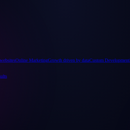
websites
Online Marketing
Growth driven by data
Custom Development
ults