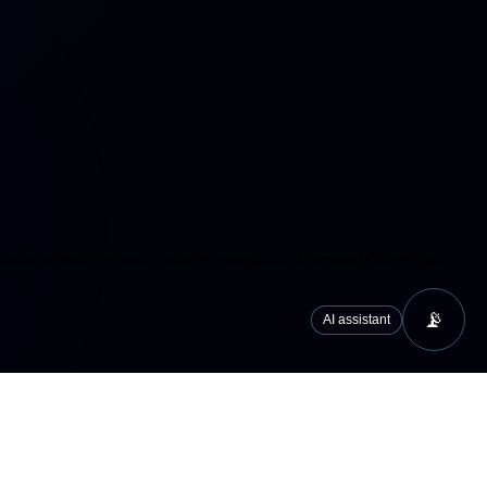
cs/analytics services (Google Analytics 4, Microsoft Clarity) that
📡
AI assistant