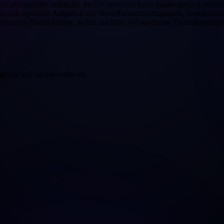
ysteme miteinander verbindet. Im E-Commerce kann Zapier genutzt wer
ssen sich repetitive Aufgaben wie Bestellbenachrichtigungen, Kunden
ommerce-Teams beliebt, wobei auf DSGVO-konforme Datenübertragung
opment and custom software.