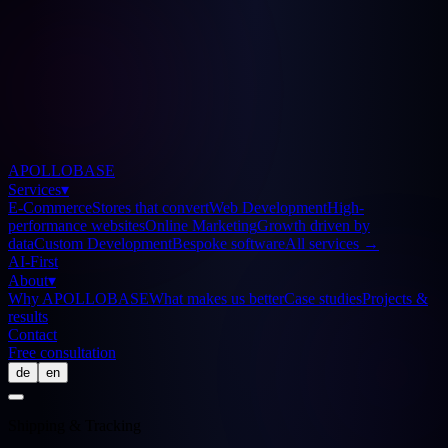
APOLLOBASE
Services
▾
E-Commerce
Stores that convert
Web Development
High-
performance websites
Online Marketing
Growth driven by
data
Custom Development
Bespoke software
All services
→
AI-First
About
▾
Why APOLLOBASE
What makes us better
Case studies
Projects &
results
Contact
Free consultation
de
en
Shipping & Tracking