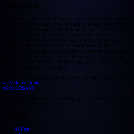
ShipStation
ShipStation ist eine Versandmanagement-Plattform, die Bestellungen
aus verschiedenen Kanälen zusammenführt und den Versandprozess
automatisiert. Mit Versandregeln, Etikettendruck, Tarifvergleichen
und nativer Integration in Shopify, Amazon und eBay ist
ShipStation die beliebteste Versandlösung für E-Commerce. Für
Shopify Händler im DACH-Markt bietet ShipStation die
Möglichkeit, Versandkosten verschiedener Carrier zu vergleichen
und den Fulfillment-Prozess zu beschleunigen. Die Multichannel-
Fähigkeit ist besonders für Händler relevant, die neben Shopify auch
auf Amazon und eBay verkaufen.
shipping
versandmanagement
multichannel
automatisierung
etiketten
←
Back to all tools
APOLLOBASE
Full-service digital agency from Stuttgart — e-commerce, web
development and custom software.
Services
AI-First