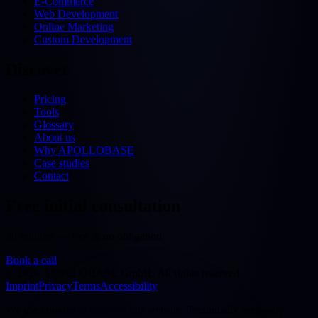
E-Commerce
Web Development
Online Marketing
Custom Development
Discover
Pricing
Tools
Glossary
About us
Why APOLLOBASE
Case studies
Contact
Free initial consultation
30 minutes — free & no obligation
Book a call
©
2026
APOLLOBASE GmbH.
All rights reserved.
Imprint
Privacy
Terms
Accessibility
We use cookies to improve our website. Technically necessary