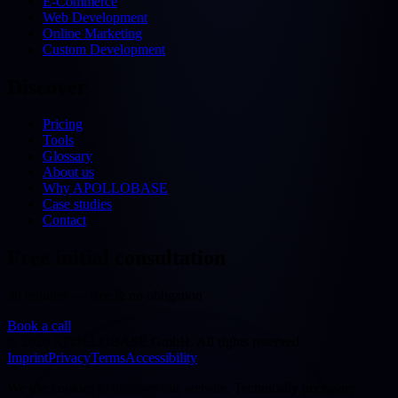
E-Commerce
Web Development
Online Marketing
Custom Development
Discover
Pricing
Tools
Glossary
About us
Why APOLLOBASE
Case studies
Contact
Free initial consultation
30 minutes — free & no obligation
Book a call
©
2026
APOLLOBASE GmbH.
All rights reserved.
Imprint
Privacy
Terms
Accessibility
We use cookies to improve our website. Technically necessary