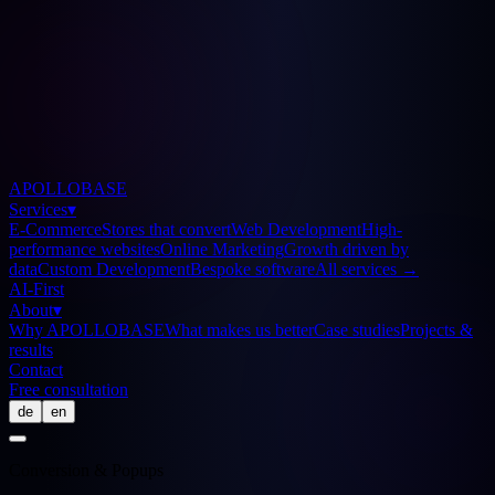
APOLLOBASE
Services
▾
E-Commerce
Stores that convert
Web Development
High-
performance websites
Online Marketing
Growth driven by
data
Custom Development
Bespoke software
All services
→
AI-First
About
▾
Why APOLLOBASE
What makes us better
Case studies
Projects &
results
Contact
Free consultation
de
en
Conversion & Popups