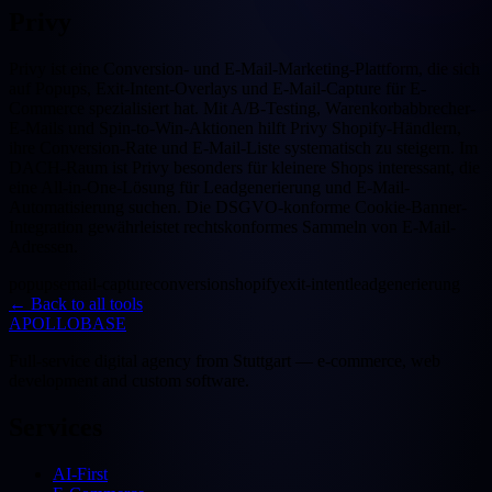
Privy
Privy ist eine Conversion- und E-Mail-Marketing-Plattform, die sich
auf Popups, Exit-Intent-Overlays und E-Mail-Capture für E-
Commerce spezialisiert hat. Mit A/B-Testing, Warenkorbabbrecher-
E-Mails und Spin-to-Win-Aktionen hilft Privy Shopify-Händlern,
ihre Conversion-Rate und E-Mail-Liste systematisch zu steigern. Im
DACH-Raum ist Privy besonders für kleinere Shops interessant, die
eine All-in-One-Lösung für Leadgenerierung und E-Mail-
Automatisierung suchen. Die DSGVO-konforme Cookie-Banner-
Integration gewährleistet rechtskonformes Sammeln von E-Mail-
Adressen.
popups
email-capture
conversion
shopify
exit-intent
leadgenerierung
←
Back to all tools
APOLLOBASE
Full-service digital agency from Stuttgart — e-commerce, web
development and custom software.
Services
AI-First