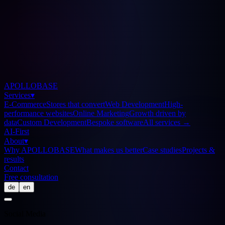
APOLLOBASE
Services
▾
E-Commerce
Stores that convert
Web Development
High-
performance websites
Online Marketing
Growth driven by
data
Custom Development
Bespoke software
All services
→
AI-First
About
▾
Why APOLLOBASE
What makes us better
Case studies
Projects &
results
Contact
Free consultation
de
en
Social Media