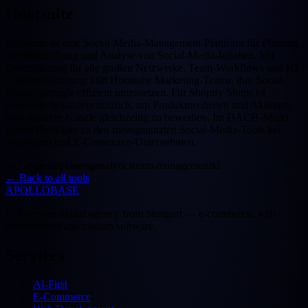
Hootsuite
Hootsuite ist eine Social-Media-Management-Plattform für Planung,
Veröffentlichung und Analyse von Social-Media-Inhalten. Mit
Unterstützung für alle großen Netzwerke, Team-Workflows und KI-
Content-Erstellung hilft Hootsuite Marketing-Teams, ihre Social-
Media-Strategie effizient umzusetzen. Für Shopify Shops ist
Hootsuite besonders nützlich, um Produktneuheiten und Aktionen
über mehrere Kanäle gleichzeitig zu bewerben. Im DACH-Markt
gehört Hootsuite zu den meistgenutzten Social-Media-Tools bei
Agenturen und E-Commerce-Unternehmen.
social-media
planung
analytics
team-management
ki
←
Back to all tools
APOLLOBASE
Full-service digital agency from Stuttgart — e-commerce, web
development and custom software.
Services
AI-First
E-Commerce