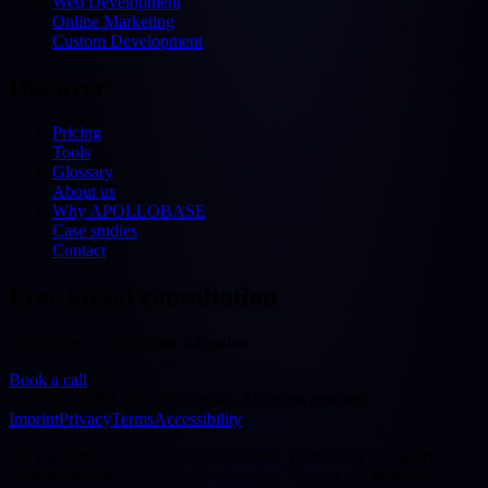
Web Development
Online Marketing
Custom Development
Discover
Pricing
Tools
Glossary
About us
Why APOLLOBASE
Case studies
Contact
Free initial consultation
30 minutes — free & no obligation
Book a call
©
2026
APOLLOBASE GmbH.
All rights reserved.
Imprint
Privacy
Terms
Accessibility
We use cookies to improve our website. Technically necessary
cookies are always active. By choosing "Accept all" you also