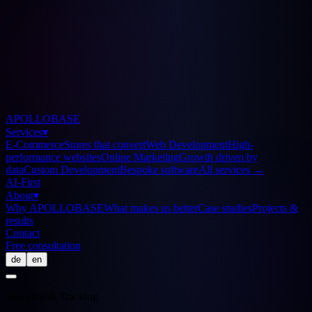
APOLLOBASE
Services
▾
E-Commerce
Stores that convert
Web Development
High-
performance websites
Online Marketing
Growth driven by
data
Custom Development
Bespoke software
All services
→
AI-First
About
▾
Why APOLLOBASE
What makes us better
Case studies
Projects &
results
Contact
Free consultation
de
en
Shipping & Tracking