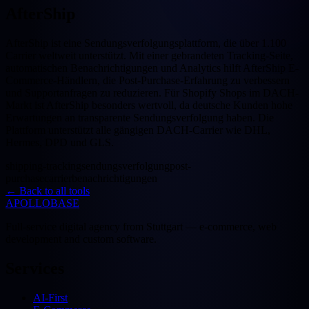
AfterShip
AfterShip ist eine Sendungsverfolgungsplattform, die über 1.100
Carrier weltweit unterstützt. Mit einer gebrandeten Tracking-Seite,
automatischen Benachrichtigungen und Analytics hilft AfterShip E-
Commerce-Händlern, die Post-Purchase-Erfahrung zu verbessern
und Supportanfragen zu reduzieren. Für Shopify Shops im DACH-
Markt ist AfterShip besonders wertvoll, da deutsche Kunden hohe
Erwartungen an transparente Sendungsverfolgung haben. Die
Plattform unterstützt alle gängigen DACH-Carrier wie DHL,
Hermes, DPD und GLS.
shipping-tracking
sendungsverfolgung
post-
purchase
carrier
benachrichtigungen
←
Back to all tools
APOLLOBASE
Full-service digital agency from Stuttgart — e-commerce, web
development and custom software.
Services
AI-First