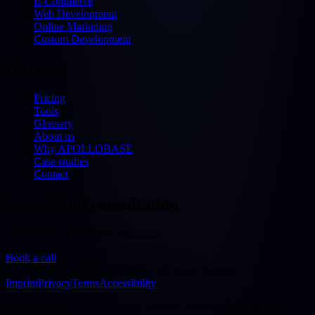
E-Commerce
Web Development
Online Marketing
Custom Development
Discover
Pricing
Tools
Glossary
About us
Why APOLLOBASE
Case studies
Contact
Free initial consultation
30 minutes — free & no obligation
Book a call
©
2026
APOLLOBASE GmbH.
All rights reserved.
Imprint
Privacy
Terms
Accessibility
We use cookies to improve our website. Technically necessary